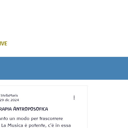
Team
Foto
video
Contatti
Donazioni
ive
StellaMaris
29 dic 2024
rapia Antroposofica
anto un modo per trascorrere
 La Musica è potente, c’è in essa