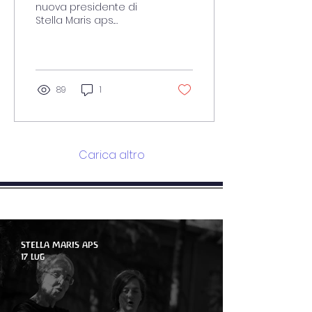
nuova presidente di
Stella Maris aps.
Bologna. Artiterapie
Antroposofiche.
89
1
Carica altro
novità - Articoli - Blog
STELLA MARIS APS
17 lug