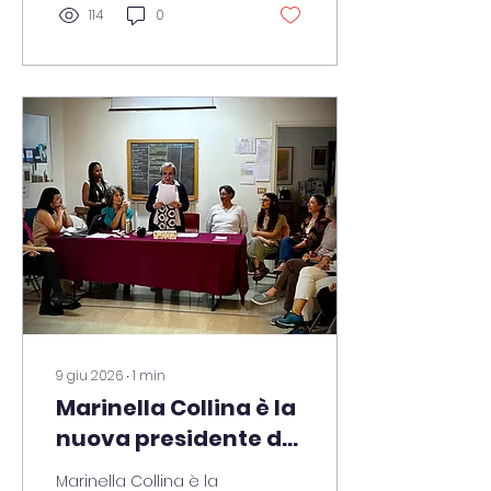
formazione
114
0
interdisciplinare in
Arteterapia del Colore
secondo il Metodo
Stella Maris,
Musicoterapia
Antroposofica e
Arteterapia della Parola.
9 giu 2026
∙
1
min
Marinella Collina è la
nuova presidente di
stella maris
Marinella Collina è la