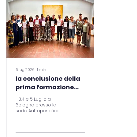
6 lug 2026
∙
1
min
la conclusione della
prima formazione
interdisciplinare in
Il 3,4 e 5 Luglio a
italia per le
Bologna presso la
sede Antroposofica
artiterapie
"Pico della Mirandola" in
antroposofiche
Via Morandi 6, si è
concluso il percorso
quadriennale di