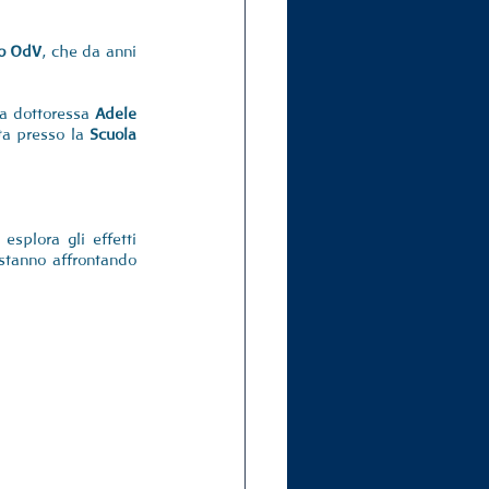
no OdV
, che da anni 
la dottoressa 
Adele 
ta presso la 
Scuola 
, esplora gli effetti 
stanno affrontando 