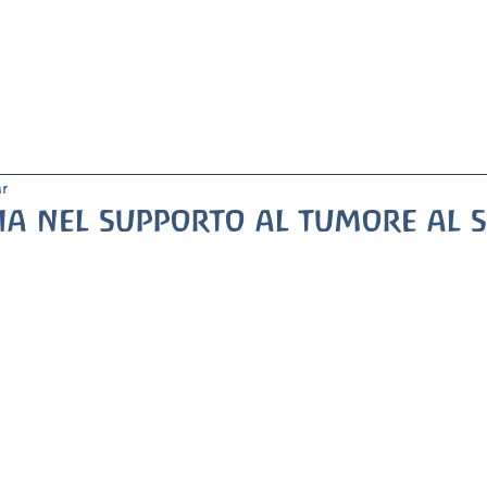
e Stella Maris
ISCRIZIONI
Blog
STAMPA
Bacheca
r
pia nel supporto al tumore al 