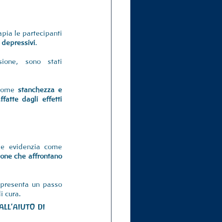
apia le partecipanti 
i depressivi
.
one, sono stati 
 come 
stanchezza e 
atte dagli effetti 
che evidenzia come 
one che affrontano 
appresenta un passo 
i cura. 
ll'aiuto di 