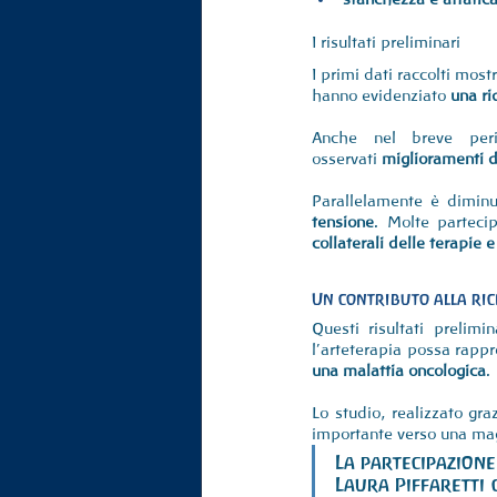
I risultati preliminari
I primi dati raccolti most
hanno evidenziato 
una ri
Anche nel breve perio
osservati 
miglioramenti de
Parallelamente è diminui
tensione
. Molte partecip
collaterali delle terapie 
Un contributo alla ric
Questi risultati prelimi
l’arteterapia possa rappr
una malattia oncologica
.
Lo studio, realizzato gra
importante verso una magg
La partecipazione
Laura Piffaretti 