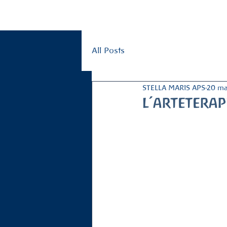
Home
Nuova casa
Le nostre formazioni
L'ent
All Posts
STELLA MARIS APS
20 ma
l’artetera