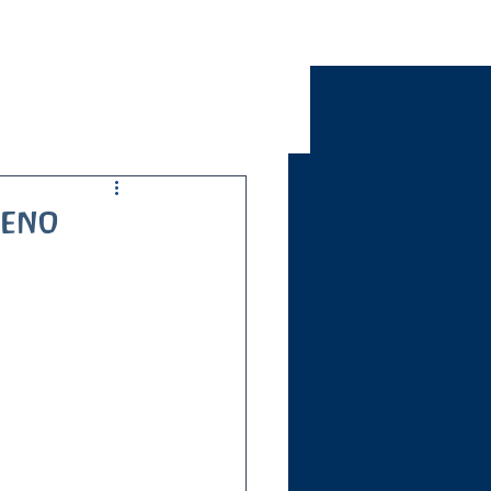
Team
Foto
video
Contatti
Donazioni
seno