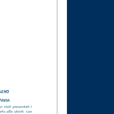
 seno
Pavia
o stati presentati i 
to alle utenti  con 