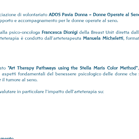
ciazione di volontariato 
ADOS Pavia Donna – Donne Operate al Se
upporto e accompagnamento per le donne operate al seno.
dalla psico-oncologa 
Francesca Dionigi 
della Breast Unit diretta dal
arteterapia è condotto dall’arteterapeuta 
Manuela Micheletti
, forma
lato 
“Art Therapy Pathways using the Stella Maris Color Method”
ni aspetti fondamentali del benessere psicologico delle donne che 
 il tumore al seno.
 valutare in particolare l’impatto dell’arteterapia su:
camento