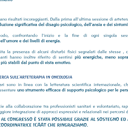
rano risultati incoraggianti. Dalla prima all’ultima sessione di arteter
duzione significativa del disagio psicologico, dell’ansia e dei sintom
do, confrontando l’inizio e la fine di ogni singola sessi
ll’umore e dei livelli di energia
.
ta la presenza di alcuni disturbi fisici segnalati dalle stesse ,
anti hanno inoltre riferito di sentirsi 
più energiche, meno sopraff
e più stabili dal punto di vista emotivo
.
erca sull’arteterapia in oncologia
nari sono in linea con la letteratura scientifica internazionale, 
esentare 
uno strumento efficace di supporto psicologico per le pers
zie alla collaborazione tra professionisti sanitari e volontariato, r
iore integrazione di approcci espressivi e relazionali nei percorsi d
 al congresso è stata possibile grazie al sostegno ed a
coordinatrice ICAAT che ringraziamo.