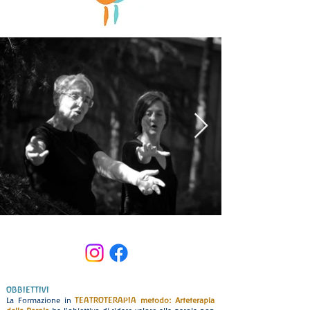
OBBIETTIVI
TEATROTERAPIA
La Formazione in
metodo: Arteterapia