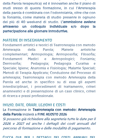
della Parola terapeutica) ed è innovativo anche il piano di
studi stesso di questa formazione, in cui l’Arteterapia
della parola è combinata con l’odontoiatria, oltre che con
la foniatria, come materia di studio presente in ognuno
dei più di 40 weekend di studio.
L
’ammissione avviene
attraverso un colloquio individuale e/o dopo la
partecipazione alle giornate introduttive.
MATERIE DI INSEGNAMENTO
Fondamenti artistici e teorici di Teatroterapia con metodo
Arteterapia della Parola; Materie artistiche
complementari; Antropologia; Antroposofia; Filosofia;
Fondamenti Medici e Antropologici; Foniatria;
Dentosofia; Pedagogia; Pedagogia Curativa e
Speciale;
Igiene; Anatomia e Fisiologia; Malattie Speciali;
Metodi di Terapia Applicata;
Conduzione del Processo di
arteterapia; Teatroterapia con metodo Arteterapia della
Parola ed anche in specifico su di essa gli aspetti
interdisciplinari, i procedimenti di trattamento, criteri
anamnestici e di presentazione di un caso clinico, criteri
di ricerca e prassi professionale.
INIZIO, DATE, ORARI, LEZIONI E COSTI
La Formazione in
Teatroterapia con metodo: Arteterapia
fine agosto 2026
della Parola
inizierà a
​Si possono già richiedere alla segreteria tutte le date per il
2026 e 2027 ed anche i dettagli dei costi annuali del
percorso di formazione e delle modalità di pagamento.
Clicca qui
per i dettagli dei costi annuali del