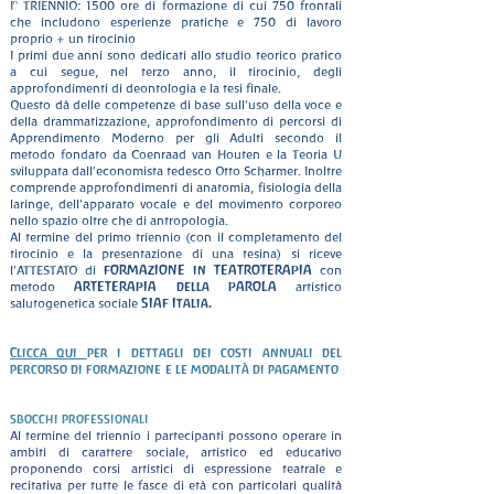
I° TRIENNIO: 1500 ore di formazione di cui 750 frontali
che includono esperienze pratiche e 750 di lavoro
proprio + un tirocinio
I primi due anni sono dedicati allo studio teorico pratico
a cui segue, nel terzo anno, il tirocinio, degli
approfondimenti di deontologia e la tesi finale.
Questo dà delle competenze di base sull’uso della voce e
della drammatizzazione, approfondimento di percorsi di
Apprendimento Moderno per gli Adulti secondo il
metodo fondato da Coenraad van Houten e la Teoria U
sviluppata dall’economista tedesco Otto Scharmer. Inoltre
comprende approfondimenti di anatomia, fisiologia della
laringe, dell’apparato vocale e del movimento corporeo
nello spazio oltre che di antropologia.
Al termine del primo triennio (con il completamento del
tirocinio e la presentazione di una tesina) si riceve
FORMAZIONE in TEATROTERAPIA
l’ATTESTATO di
con
ARTETERAPIA della PAROLA
metodo
artistico
SIAF Italia.
salutogenetica sociale
Clicca qui
per i dettagli dei costi annuali del
percorso di formazione
e le modalità di pagamento
sbocchi professionali
Al termine del triennio i partecipanti possono operare in
ambiti di carattere sociale, artistico ed educativo
proponendo corsi artistici di espressione teatrale e
recitativa per tutte le fasce di età con particolari qualità