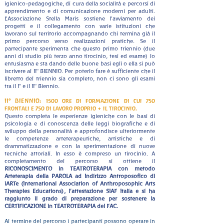
igienico-pedagogiche, di cura della socialità e percorsi di
apprendimento e di comunicazione moderni per adulti.
L’Associazione Stella Maris sostiene l’avviamento dei
progetti e il collegamento con varie istituzioni che
lavorano sul territorio accompagnando chi termina già il
primo percorso verso realizzazioni pratiche.
Se il
partecipante sperimenta che questo primo triennio (due
anni di studio più terzo anno tirocinio, tesi ed esame) lo
entusiasma e sta dando delle buone basi egli o ella si può
iscrivere al II° BIENNIO. Per poterlo fare è sufficiente che il
libretto del triennio sia completo, non ci sono gli esami
tra il I° e il II° Biennio.
II° BIENNIO: 1500 ore di formazione di cui 750
frontali e 750 di lavoro proprio + il tirocinio.
Questo completa le esperienze igieniche con le basi di
psicologia e di conoscenza delle leggi biografiche e di
sviluppo della personalità e approfondisce ulteriormente
le competenze arteterapeutiche, artistiche e di
drammatizzazione e con la sperimentazione di nuove
tecniche attoriali. In esso è compreso un tirocinio.
A
completamento del percorso si ottiene il
RICONOSCIMENTO in TEATROTERAPIA con metodo
Arteterapia della PAROLA ad Indirizzo Antroposofico di
iARTe (International Association of Anthroposophic Arts
Therapies Educations), l’attestazione SIAF Italia e si ha
raggiunto il grado di preparazione per sostenere la
CERTIFICAZIONE in TEATROTERAPIA del FAC.
Al termine del percorso i partecipanti possono operare in