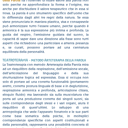
della Parola
ha l’obiettivo di ridare valore alla parola non
solo perché ne approfondisce la forma e l’origine, ma
anche per dischiudere il valore terapeutico che in essa si
trova. La parola è uno strumento specifico dell’uomo che
lo differenzia dagli altri tre regni della natura. Se essa
viene pronunciata in maniera plastica, viva e consapevole
può armonizzare tutto l’essere umano, perché quando è
armonica è la sua espressione più intima e profonda. La
guida del respiro, l’emissione guidata del suono, la
capacità di saper dare una direzione alla frase sono tutti
aspetti che richiedono una particolare e attenta presenza
e, se curati, possono portare ad una centratura
equilibrata della personalità.
TEATROTERAPIA - metodo Arteterapia della Parola
La Teatroterapia con metodo Arteterapia della Parola mira
ad un riequilibro della respirazione, dell’emissione vocale,
dell’articolazione del linguaggio e della sua
strutturazione logica ed espressiva. Essa si occupa non
solo di portare ad una corretta funzionalità (portamento
eretto, corretta postura linguale di base e in deglutizione,
respirazione armonica e profonda, articolazione chiara,
eloquio fluido) ma lavorando sia sulla muscolatura che
porta ad una produzione corretta dei singoli suoni, sia
sulle corrispondenze degli stessi e i vari organi, aiuta il
riequilibro di quest’ultimi. Lo sviluppo di una
antropologia che vede l’apparato fonatorio e le sue parti
come base somatica della psiche, in molteplici
corrispondenze specifiche con aspetti costituzionali e
della personalità, rappresenta una possibilità concreta di