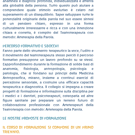
anamnesi e diagnosi profonda, individualizzata e attenta
alla globalità della persona. Tutto questo può aiutare a
comprendere quale stimolo evolutivo è celato nel
superamento di un disequilibrio. Saper sviluppare tutte le
potenzialità originarie della parola nel suo essere sintesi
di un pensiero chiaro, espresso in una forma
culturalmente interessante e ricca e con una intenzione
chiara e corretta, è compito del Teatroterapeuta con
metodo: Arteterapia della Parola.
PERCORSO FORMATIVO E SBOCCHI
Fanno parte dello strumento terapeutico la voce, l’udito e
il movimento del teatroterapeuta stesso perciò il percorso
formativo presuppone un lavoro profondo su se stessi.
L’approfondimento durante la formazione di solide basi di
anatomia, fisiologia, antropologia, psicologia e
patologia, che si fondano sui principi della Medicina
Antroposofica, mirano, insieme a continui esercizi di
percezione sensoriale, a costruire una efficace capacità
terapeutica e diagnostica. Il collegio si impegna a creare
progetti di formazione e informazione sulla disciplina per
i medici e i dentisti, psicoterapeuti, osteopatia ed altre
figure sanitarie per preparare un terreno futuro di
collaborazione professionale con Arteterapeuti della
Teatroterapia con metodo: Arteterapia della Parola.
LE NOSTRE PROPOSTE DI FORMAZIONE
Il CORSO DI FORMAZIONE SI COMPONE DI UN PRIMO
TRIENNIO.