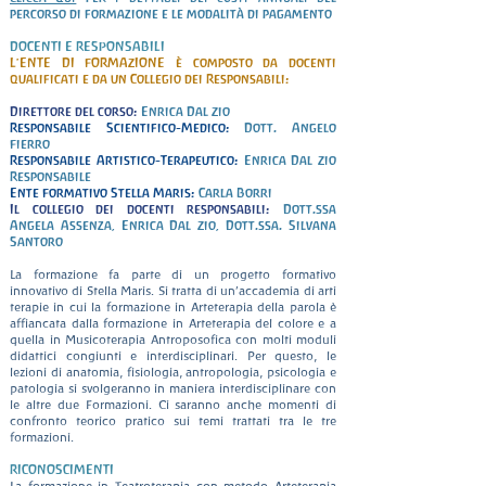
percorso di formazione e le modalità di pagamento
DOCENTI E RESPONSABILI
L'ENTE DI FORMAZIONE è composto da docenti
qualificati e da un Collegio dei Responsabili:
Direttore del corso:
Enrica Dal Zio
Responsabile Scientifico-Medico:
Dott. Angelo
Fierro
Responsabile Artistico-Terapeutico:
Enrica Dal Zio
Responsabile
Ente Formativo Stella Maris:
Carla Borri
Il collegio dei docenti responsabili:
Dott.ssa
Angela Assenza, Enrica Dal Zio, Dott.ssa. Silvana
Santoro
La formazione fa parte di un progetto formativo
innovativo di Stella Maris. Si tratta di un’accademia di arti
terapie in cui la formazione in Arteterapia della parola è
affiancata dalla formazione in Arteterapia del colore e a
quella in Musicoterapia Antroposofica con molti moduli
didattici congiunti e interdisciplinari. Per questo, le
lezioni di anatomia, fisiologia, antropologia, psicologia e
patologia si svolgeranno in maniera interdisciplinare con
le altre due Formazioni. Ci saranno anche momenti di
confronto teorico pratico sui temi trattati tra le tre
formazioni.
RICONOSCIMENTI