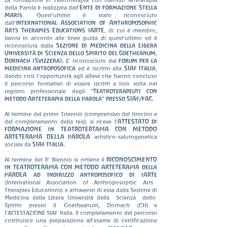
La formazione in Teatroterapia con metodo Arteterapia
Ente di formazione Stella
della Parola è realizzata dall’
Maris
. Quest’ultimo è stato riconosciuto
nternational Association of Anthroposophic
dall’I
Arts Therapies Educations iARTE,
di cui è membro,
lavora in accordo alle linee guida di quest’ultimo ed è
Sezione di Medicina della Libera
riconosciuta dalla
Università di Scienza dello Spirito del Goetheanum,
Dornach (Svizzera).
​
forum
per la
E’ riconosciuto dal
medicina antroposofica
SIAF Italia
ed è iscritto alla
,
dando così l’opportunità agli allievi che hanno concluso
il percorso formativo di essere iscritti a loro volta nel
“Teatroterapeuti con
registro professionale degli
metodo Arteterapia della Parola” presso SIAF/FAC.
Al termine del primo Triennio (comprensivo del tirocino e
ATTESTATO di
del completamento della tesi) si riceve l’
FORMAZIONE in TEATROTERTAPIA CON METODO
ARTETERAPIA DELLA PAROLA
artistico-salutogenetica
SIAF Italia.
sociale da
RICONOSCIMENTO
Al termine del II° Biennio si ottiene il
in TEATROTERAPIA CON METODO ARTETERAPIA della
PAROLA ad Indirizzo antroposofico di iARTe
(International Association of Anthroposophic Arts
Therapies Educations) e attraverso di essa dalla Sezione di
Medicina della Libera Università della Scienza dello
Spirito presso il Goetheanum, Dornach (CH). e
l’ATTESTAZIONE SIAF Italia. Il completamento del percorso
costituisce una preparazione all’esame di certificazione