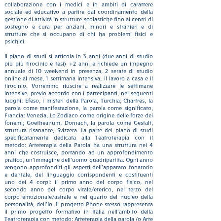
collaborazione con i medici e in ambiti di carattere
sociale ed educativo a partire dal coordinamento della
gestione di attività in strutture scolastiche fino ai centri di
sostegno e cura per anziani, minori e stranieri e di
strutture che si occupano di chi ha problemi fisici e
psichici.
Il piano di studi si articola in 3 anni (due anni di studio
più più tirocinio e tesi) +2 anni e richiede un impegno
annuale di 10 weekend in presenza, 2 serate di studio
online al mese, 1 settimana intensiva, il lavoro a casa e il
tirocinio. Vorremmo riuscire a realizzare le settimane
intensive, previo accordo con i partecipanti, nei seguenti
luoghi: Efeso, i misteri della Parola, Turchia; Chartres, la
parola come manifestazione, la parola come significato,
Francia; Venezia, Lo Zodiaco come origine delle forze dei
fonemi; Goetheanum, Dornach, la parola come Gestalt,
struttura risanante, Svizzera.
La parte del piano di studi
specificatamente dedicata alla Teatroterapia con il
metodo: Arteterapia della Parola ha una struttura nei 4
anni che costruisce, portando ad un approfondimento
pratico, un’immagine dell’uomo quadripartita. Ogni anno
vengono approfonditi gli aspetti dell’apparato fonatorio
e dentale, del linguaggio corrispondenti e costituenti
uno dei 4 corpi: il primo anno del corpo fisico, nel
secondo anno del corpo vitale/eterico, nel terzo del
cor
po emozionale/astrale e nel quarto del nucleo della
personalità, dell’Io. Il progetto Phoné stesso rappresenta
il primo progetto formativo in Italia nell’ambito della
Teatroterapia con metodo: Arteterapia della parola (o Arte