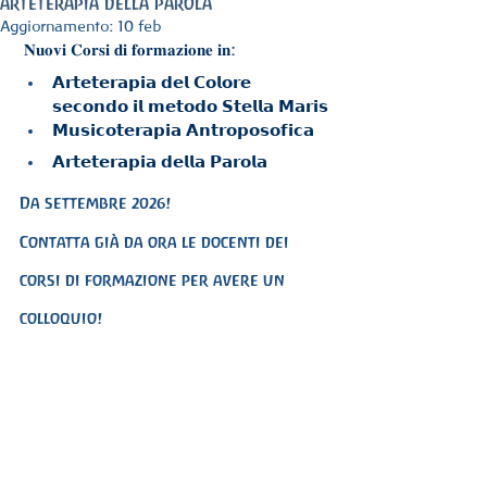
arteterapia della parola
Aggiornamento:
10 feb
 𝐍𝐮𝐨𝐯𝐢 𝐂𝐨𝐫𝐬𝐢 𝐝𝐢 𝐟𝐨𝐫𝐦𝐚𝐳𝐢𝐨𝐧𝐞 𝐢𝐧:
𝗔𝗿𝘁𝗲𝘁𝗲𝗿𝗮𝗽𝗶𝗮 𝗱𝗲𝗹 𝗖𝗼𝗹𝗼𝗿𝗲 
𝘀𝗲𝗰𝗼𝗻𝗱𝗼 𝗶𝗹 𝗺𝗲𝘁𝗼𝗱𝗼 𝗦𝘁𝗲𝗹𝗹𝗮 𝗠𝗮𝗿𝗶𝘀
𝗠𝘂𝘀𝗶𝗰𝗼𝘁𝗲𝗿𝗮𝗽𝗶𝗮 𝗔𝗻𝘁𝗿𝗼𝗽𝗼𝘀𝗼𝗳𝗶𝗰𝗮
𝗔𝗿𝘁𝗲𝘁𝗲𝗿𝗮𝗽𝗶𝗮 𝗱𝗲𝗹𝗹𝗮 𝗣𝗮𝗿𝗼𝗹𝗮
Da settembre 2026!
Contatta già da ora le docenti dei 
corsi di formazione per avere un 
colloquio!