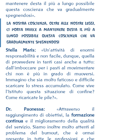
mantenere desta il più a lungo possibile 
questa coscienza che va gradualmente 
spegnendosi».
La nostra coscienza, oltre alle nostre leggi, 
ci porta invece a mantenere desta il più a 
lungo possibile questa coscienza che va 
gradualmente spegnendosi
Stella Maris:
 «Un’attività di enormi 
responsabilità e non facile, dunque, quella 
di provvedere in tanti casi anche a tutto: 
dall’imboccare per i pasti al movimentare 
chi non è più in grado di muoversi. 
Immagino che sia molto faticoso e difficile 
scaricare lo stress accumulato. Come vive 
l’Istituto questa situazione di confine? 
Come ricaricate le pile?».
Dr. Paonessa: 
«Attraverso il 
raggiungimento di obiettivi, la 
formazione 
continua
 e il miglioramento della qualità 
del servizio. Siamo inoltre molto attenti al 
problema del burnout, che è ormai 
presente in tutte le professioni e che 