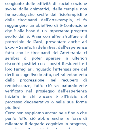
congiunto delle attività di socializzazione 
svolte dalle animatrici, delle terapie non 
farmacologiche svolte dai fisioterapisti e 
dalle tirocinanti dell’arte-terapia, ci fa 
raggiungere un obiettivo di S-Contenzione 
che è alla base di un importante progetto 
svolto dal S. Anna con altre strutture e il 
patrocinio dell’Ausl, presentato anche ad 
Expo – Sanità. In definitiva, dall’esperienza 
fatta con le tirocinanti dell’Arteterapia ci 
sembra di poter sperare in ulteriori 
riscontri positivi con i nostri Residenti e i 
loro Famigliari, riguardo l’attenuazione del 
declino cognitivo in atto, nel rallentamento 
della progressione, nel recupero di 
reminiscenze; tutto ciò va naturalmente 
verificato nel prosieguo dell’esperienza 
iniziata in chi ancora è all’inizio del 
processo degenerativo o nelle sue forme 
più lievi.
Certo non sappiamo ancora se e fino a che 
punto tutto ciò abbia anche la forza di 
rallentare il degrado cognitivo in progress, 