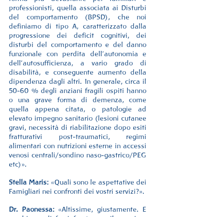
professionisti, quella associata ai Disturbi 
del comportamento (BPSD), che noi 
definiamo di tipo A, caratterizzato dalla 
progressione dei deficit cognitivi, dei 
disturbi del comportamento e del danno 
funzionale con perdita dell’autonomia e 
dell’autosufficienza, a vario grado di 
disabilità, e conseguente aumento della 
dipendenza dagli altri. In generale, circa il 
50-60 % degli anziani fragili ospiti hanno 
o una grave forma di demenza, come 
quella appena citata, o patologie ad 
elevato impegno sanitario (lesioni cutanee 
gravi, necessità di riabilitazione dopo esiti 
fratturativi post-traumatici, regimi 
alimentari con nutrizioni esterne in accessi 
venosi centrali/sondino naso-gastrico/PEG 
etc)».
Stella Maris:
 «Quali sono le aspettative dei 
Famigliari nei confronti dei vostri servizi?».
Dr. Paonessa:
 «Altissime, giustamente. E 