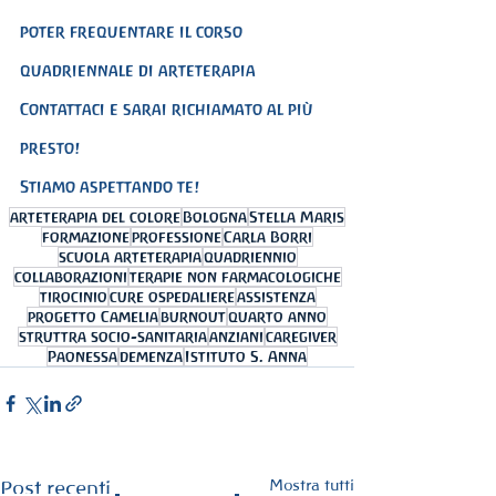
poter frequentare il corso 
quadriennale di arteterapia 
Contattaci e sarai richiamato al più 
presto! 
Stiamo aspettando te!
arteterapia del colore
Bologna
Stella Maris
formazione
professione
Carla Borri
scuola arteterapia
quadriennio
collaborazioni
terapie non farmacologiche
tirocinio
cure ospedaliere
assistenza
progetto Camelia
burnout
quarto anno
struttra socio-sanitaria
anziani
caregiver
Paonessa
demenza
Istituto S. Anna
Mostra tutti
Post recenti