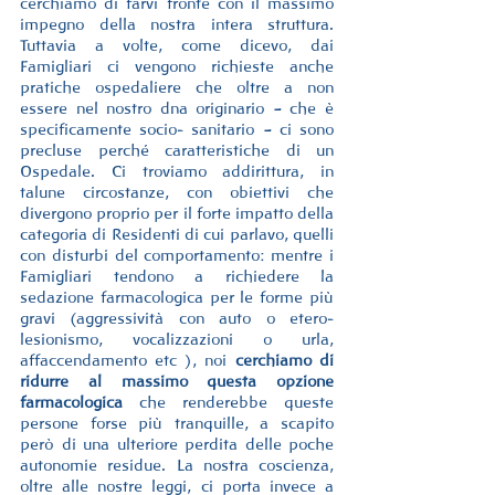
cerchiamo di farvi fronte con il massimo 
impegno della nostra intera struttura. 
Tuttavia a volte, come dicevo, dai 
Famigliari ci vengono richieste anche 
pratiche ospedaliere che oltre a non 
essere nel nostro dna originario – che è 
specificamente socio- sanitario – ci sono 
precluse perché caratteristiche di un 
Ospedale. Ci troviamo addirittura, in 
talune circostanze, con obiettivi che 
divergono proprio per il forte impatto della 
categoria di Residenti di cui parlavo, quelli 
con disturbi del comportamento: mentre i 
Famigliari tendono a richiedere la 
sedazione farmacologica per le forme più 
gravi (aggressività con auto o etero-
lesionismo, vocalizzazioni o urla, 
affaccendamento etc ), noi 
cerchiamo di 
ridurre al massimo questa opzione 
farmacologica
 che renderebbe queste 
persone forse più tranquille, a scapito 
però di una ulteriore perdita delle poche 
autonomie residue. La nostra coscienza, 
oltre alle nostre leggi, ci porta invece a 