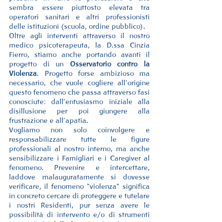
sembra essere piuttosto elevata tra 
operatori sanitari e altri professionisti 
delle istituzioni (scuola, ordine pubblico).
Oltre agli interventi attraverso il nostro 
medico psicoterapeuta, la D.ssa Cinzia 
Fierro, stiamo anche portando avanti il 
progetto di un 
Osservatorio contro la 
Violenza
. Progetto forse ambizioso ma 
necessario, che vuole cogliere all’origine 
questo fenomeno che passa attraverso fasi 
conosciute: dall’entusiasmo iniziale alla 
disillusione per poi giungere alla 
frustrazione e all’apatia.
Vogliamo non solo coinvolgere e 
responsabilizzare tutte le figure 
professionali al nostro interno, ma anche 
sensibilizzare i Famigliari e i Caregiver al 
fenomeno. Prevenire e intercettare, 
laddove malauguratamente si dovesse 
verificare, il fenomeno “violenza” significa 
in concreto cercare di proteggere e tutelare 
i nostri Residenti, pur senza avere le 
possibilità di intervento e/o di strumenti 