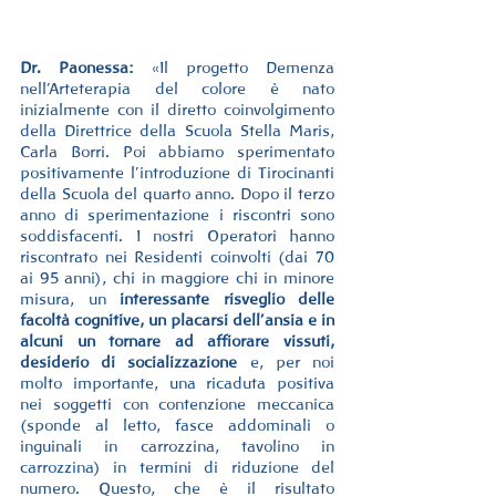
Dr. Paonessa:
 «Il progetto Demenza 
nell’Arteterapia del colore è nato 
inizialmente con il diretto coinvolgimento 
della Direttrice della Scuola Stella Maris, 
Carla Borri. Poi abbiamo sperimentato 
positivamente l’introduzione di Tirocinanti 
della Scuola del quarto anno. Dopo il terzo 
anno di sperimentazione i riscontri sono 
soddisfacenti. I nostri Operatori hanno 
riscontrato nei Residenti coinvolti (dai 70 
ai 95 anni), chi in maggiore chi in minore 
misura, un 
interessante risveglio delle 
facoltà cognitive, un placarsi dell’ansia e in 
alcuni un tornare ad affiorare vissuti, 
desiderio di socializzazione
 e, per noi 
molto importante, una ricaduta positiva 
nei soggetti con contenzione meccanica 
(sponde al letto, fasce addominali o 
inguinali in carrozzina, tavolino in 
carrozzina) in termini di riduzione del 
numero. Questo, che è il risultato 