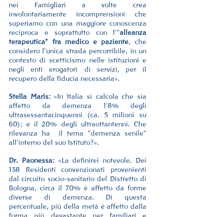
nei Famigliari a volte crea 
involontariamente incomprensioni che 
superiamo con una maggiore conoscenza 
reciproca e soprattutto con l’“
alleanza 
terapeutica” fra medico e paziente
, che 
considero l’unica strada percorribile, in un 
contesto di scetticismo nelle istituzioni e 
negli enti erogatori di servizi, per il 
recupero della fiducia necessaria».
Stella Maris:
 «In Italia si calcola che sia 
affetto da demenza l’8% degli 
ultrasessantacinquenni (ca. 5 milioni su 
60); e il 20% degli ultraottantenni. Che 
rilevanza ha  il tema “demenza senile” 
all’interno del suo Istituto?».
Dr. Paonessa:
 «La definirei notevole. Dei 
138 Residenti convenzionati provenienti 
dal circuito socio-sanitario del Distretto di 
Bologna, circa il 70% è affetto da forme 
diverse di demenza. Di questa 
percentuale, più della metà è affetto dalla 
forma più devastante per familiari e 