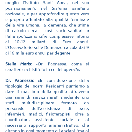
meglio l’Istituto Sant’ Anna, nel suo 
posizionamento nel Sistema sanitario 
nazionale, e per approfondire questo vero 
e proprio attentato alla qualità terminale 
della vita umana, la demenza, che stime 
di calcolo circa i costi socio-sanitari in 
Italia ipotizzano cifre complessive intorno 
ai 10-12 miliardi di Euro annui. 
L’Osservatorio sulle Demenze calcola dai 9 
ai 16 mila euro annui per degente.
Stella Maris:
 «Dr. Paonessa, come si 
caratterizza l’Istituto in cui lei opera?».
Dr. Paonessa:
 «In considerazione della 
tipologia dei nostri Residenti puntiamo a 
dare il massimo della qualità attraverso 
una serie di servizi mirati mediante uno 
staff multidisciplinare formato da 
personale dell’assistenza di base, 
infermieri, medici, fisioterapisti, oltre a 
coordinatori, assistente sociale e al 
necessario supporto amministrativo, che 
aiutano in ogni momento gli anziani (ma al 