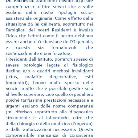
Dr. Paonessa:
 «Abbiamo dovuto acquisire 
competenze e offrire servizi che a volte 
esulano dalla nostra tipologia socio-
assistenziale originaria. Come effetto della 
situazione da lei delineata, soprattutto nei 
Famigliari dei nostri Residenti è invalsa 
l’idea che Istituti come il nostro debbano 
essere anche un’estensione dell’Ospedale, 
e questa sia formalmente che 
sostanzialmente è una forzatura.
I Residenti dell’Istituto, portatori spesso di 
severe patologie legate al fisiologico 
declino e/o a quadri morbosi invalidanti 
(ictus, malattie degenerative, esiti 
traumatici), hanno molto spesso delle 
acuzie in atto che è possibile gestire solo 
al livello superiore, cioè quello ospedaliero 
poiché tantissime prestazioni necessarie e 
urgenti esulano dalle nostre competenze 
(mi riferisco soprattutto alla diagnostica 
strumentale e al laboratorio, oltre che 
della chirurgia o della medicina d’urgenza) 
e dalle autorizzazioni necessarie. Questa 
comprensibile mancanza di conoscenza 