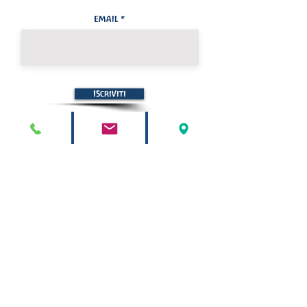
Email
Iscriviti
STELLA MARIS
associazione di promozione sociale
Via Saffi
30 - 40131
Bologna
Tel/Fax
051 19984271
C.F. 02417271208 -
©
2000 - 2023
Tutti i diritti sono riservati