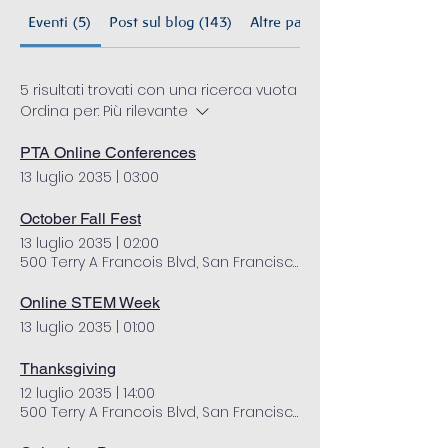
Eventi (5)
Post sul blog (143)
Altre pagine (85)
5 risultati trovati con una ricerca vuota
Ordina per:
Più rilevante
PTA Online Conferences
13 luglio 2035
|
03:00
October Fall Fest
13 luglio 2035
|
02:00
500 Terry A Francois Blvd, San Francisco, CA 94158, USA
Online STEM Week
13 luglio 2035
|
01:00
Thanksgiving
12 luglio 2035
|
14:00
500 Terry A Francois Blvd, San Francisco, CA 94158, USA