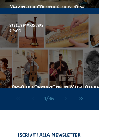
Marinella Collina è la nuova
presidente di stella maris
STELLA MARIS APS
9 mag
corso di formazione in Musicoterapia
Antroposofica Hélios
1
/
36
Iscriviti alla Newsletter