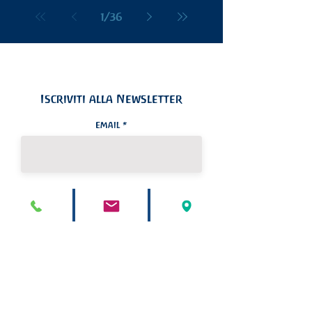
Antroposofica Hélios
1
/
36
Iscriviti alla Newsletter
Email
Iscriviti