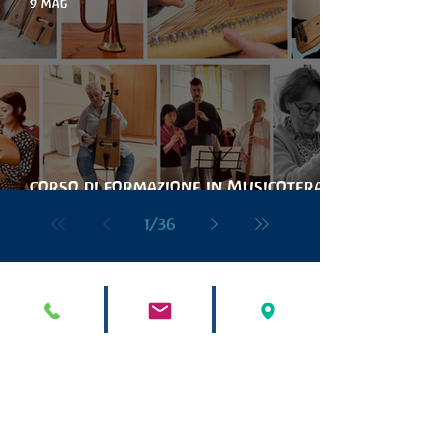
9 mag
corso di formazione in Musicoterapia
Antroposofica Hélios
1
/
36
Iscriviti alla Newsletter
Email