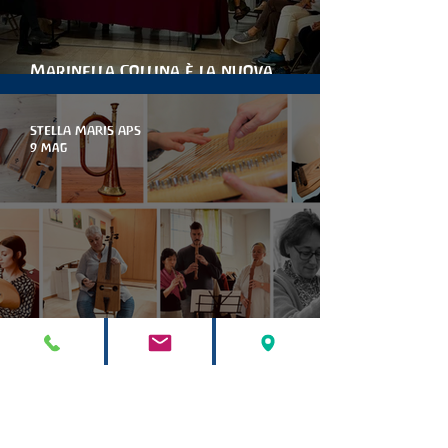
Marinella Collina è la nuova
presidente di stella maris
STELLA MARIS APS
9 mag
corso di formazione in Musicoterapia
Antroposofica Hélios
1
/
36