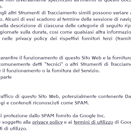
 Se non diversamente specificato all’interno di questo doc
o.
gli altri Strumenti di Tracciamento simili possono variare
zo. Alcuni di essi scadono al termine della sessione di navi
ella descrizione di ciascuna delle categorie di seguito rip
giornate sulla durata, così come qualsiasi altra informazio
 nelle privacy policy dei rispettivi fornitori terzi (tram
garantire il funzionamento di questo Sito Web e la fornitura
omunemente detti “tecnici” o altri Strumenti di Tracciame
 il funzionamento o la fornitura del Servizio.
 parte
traffico di questo Sito Web, potenzialmente contenente Dat
saggi e contenuti riconosciuti come SPAM.
 protezione dallo SPAM fornito da Google Inc.
è soggetto alla
privacy policy
e ai
termini di utilizzo
di Goog
i di utilizzo.