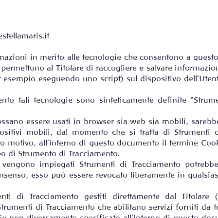
tellamaris.it
zioni in merito alle tecnologie che consentono a questo
e permettono al Titolare di raccogliere e salvare informazio
er esempio eseguendo uno script) sul dispositivo dell’Ute
to tali tecnologie sono sinteticamente definite “Strume
sano essere usati in browser sia web sia mobili, sarebbe
positivi mobili, dal momento che si tratta di Strumenti 
 motivo, all’interno di questo documento il termine Cooki
po di Strumento di Tracciamento.
li vengono impiegati Strumenti di Tracciamento potrebber
 consenso, esso può essere revocato liberamente in qualsi
nti di Tracciamento gestiti direttamente dal Titolare
trumenti di Tracciamento che abilitano servizi forniti da