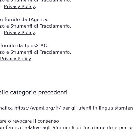
lizzo e Strumenti di Tracciamento.
 –
Privacy Policy
.
ng fornito da 1Agency.
lizzo e Strumenti di Tracciamento.
 –
Privacy Policy
.
 fornito da 1plusX AG.
lizzo e Strumenti di Tracciamento.
Privacy Policy
.
elle categorie precedenti
matica
https://wpml.org/it/
per gli utenti in lingua starnier
are o revocare il consenso
preferenze relative agli Strumenti di Tracciamento e per p