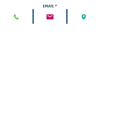
Email
Iscriviti
STELLA MARIS
associazione di promozione sociale
Via Saffi
30 - 40131
Bologna
Tel/Fax
051 19984271
C.F. 02417271208 -
©
2000 - 2023
Tutti i diritti sono riservati