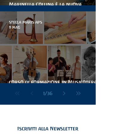
Marinella Collina è la nuova
presidente di stella maris
STELLA MARIS APS
9 mag
corso di formazione in Musicoterapia
Antroposofica Hélios
1
/
36
Iscriviti alla Newsletter