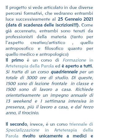
Il progetto si vede articolato in due diverse 
percorsi formativi, che vedranno entrambi 
luce successivamente al 
25 Gennaio 2021 
(data di scadenza delle iscrizioni!!!)
. Come 
già accennato, entrambi sono tenuti da 
professionisti della materia (tanto per 
l’aspetto creativo/artistico , quello 
antroposofico e filosofico quanto per 
quello medico e antropologico) 
Il primo
 è un corso di
Formazione
 in 
Arteterapia della Parola 
ed 
è aperto a tutti
. 
Si tratta di un corso 
quadriennale
 per un 
totale di 3000 ore di studio. Di queste, 
1500 sono di lezione frontale  in classe e 
1500 sono di lavoro a casa. Richiede 
orientativamente un impegno annuale di 
13 weekend e 1 settimana intensiva in 
presenza, più il lavoro a casa, e dal terzo 
anno, il tirocinio.
Il secondo
, invece, è un corso 
triennale di 
Specializzazione
 in Arteterapia della 
Parola
rivolto unicamente a medici e 