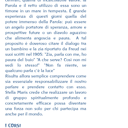
centrati, qualità di incalcolabile valore: la 
Parola e il retto utilizzo di essa sono un 
timone in un mare in tempesta. È grande 
esperienza di questi giorni quella del 
potere immenso della Parola: può essere 
un angelo portatore di speranza, amore e 
prospettive future o un diavolo aguzzino 
che alimenta angoscia e paura.  A tal 
proposito è doveroso citare il dialogo tra 
un bambino e la zia riportato da Freud nei 
suoi scritti nel 1905: “Zia, parla con me, ho 
paura del buio” “A che serve? Così non mi 
vedi lo stesso!” “Non fa niente, se 
qualcuno parla c’è la luce”
Risulta allora semplice comprendere come 
sia essenziale responsabilizzare il nostro 
parlare e prendere contatto con esso. 
Stella Maris crede che realizzare un lavoro 
di gruppo spiritualmente profondo e 
concretamente efficace possa diventare 
una forza non solo per chi partecipa ma 
anche per il mondo.
I Corsi