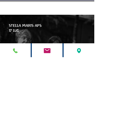
artiterapie
novità - Articoli - Blog
antroposofiche
STELLA MARIS APS
17 lug
Presentazione della Formazione in
teatroterapia con il metodo
Arteterapia della parola
STELLA MARIS APS
6 lug