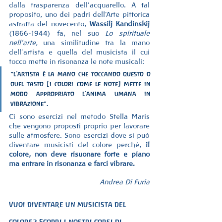
dalla trasparenza dell’acquarello. A tal 
proposito, uno dei padri dell’Arte pittorica 
astratta del novecento, 
Wassilj Kandinskij
(1866-1944) fa, nel suo 
Lo spirituale 
nell’arte
, una similitudine tra la mano 
dell’artista e quella del musicista il cui 
tocco mette in risonanza le note musicali:
“l’artista è la mano che toccando questo o 
quel tasto [i colori come le note] mette in 
modo appropriato l’anima umana in 
vibrazione”.
Ci sono esercizi nel metodo Stella Maris 
che vengono proposti proprio per lavorare 
sulle atmosfere. Sono esercizi dove si può 
diventare musicisti del colore perché, 
il 
colore, non deve risuonare forte e piano 
ma entrare in risonanza e farci vibrare.
Andrea Di Furia
Vuoi diventare un musicista del 
colore? Scopri i nostri corsi di 