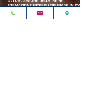
la conclusione della prima
formazione interdisciplinare in italia
per le artiterapie antroposofiche
STELLA MARIS APS
9 giu
Marinella Collina è la nuova
presidente di stella maris
STELLA MARIS APS
9 mag