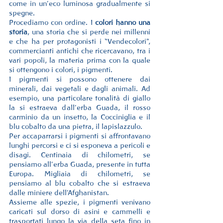
come in un’eco luminosa gradualmente si 
spegne.
Procediamo con ordine. I
 colori hanno una 
storia
, una storia che si perde nei millenni 
e che ha per protagonisti i “Vendecolori”, 
commercianti antichi che ricercavano, tra i 
vari popoli, la materia prima con la quale 
si ottengono i colori, i pigmenti.
I pigmenti si possono ottenere dai 
minerali, dai vegetali e dagli animali. Ad 
esempio, una particolare tonalità di giallo 
la si estraeva dall’erba Guada, il rosso 
carminio da un insetto, la Cocciniglia e il 
blu cobalto da una pietra, il lapislazzulo.
Per accaparrarsi i pigmenti si affrontavano 
lunghi percorsi e ci si esponeva a pericoli e 
disagi. Centinaia di chilometri, se 
pensiamo all’erba Guada, presente in tutta 
Europa. Migliaia di chilometri, se 
pensiamo al blu cobalto che si estraeva 
dalle miniere dell’Afghanistan.
Assieme alle spezie, i pigmenti venivano 
caricati sul dorso di asini e cammelli e 
trasportati lungo la via della seta fino in 